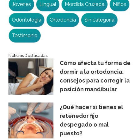
Jóvenes
Lingual
Mordida Cruzada
Niños
Odontología
Ortodoncia
Sin categoría
Testimonio
Noticias Destacadas
Cómo afecta tu forma de
dormir a la ortodoncia:
consejos para corregir la
posición mandibular
¿Qué hacer si tienes el
retenedor fijo
despegado o mal
puesto?