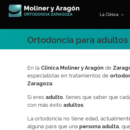
Saltar
al
La Clínica
contenido
Ortodoncia para adultos
En la
Clínica Moliner y Aragón
de
Zarag
especialistas en tratamientos de
ortodon
Zaragoza
.
Si eres
adulto
, tienes que saber que cad
con más éxito
adultos
.
La ortodoncia no tiene edad, actualmente
alguna para que una
persona adulta
, qu