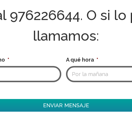
al
976226644
. O si lo
llamamos:
no
*
A qué hora
*