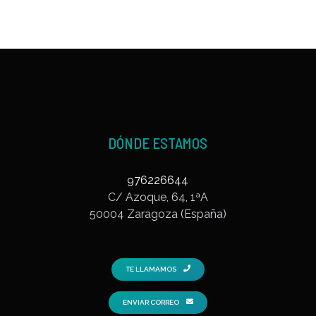
DÓNDE ESTAMOS
976226644
C/ Azoque, 64, 1ªA
50004 Zaragoza (España)
TE LLAMAMOS
ENVIAR CORREO