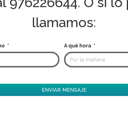
al
976226644
. O si lo
llamamos:
no
*
A qué hora
*