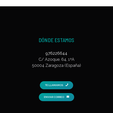
DÓNDE ESTAMOS
976226644
C/ Azoque, 64, 1ªA
50004 Zaragoza (España)
TE LLAMAMOS
ENVIAR CORREO