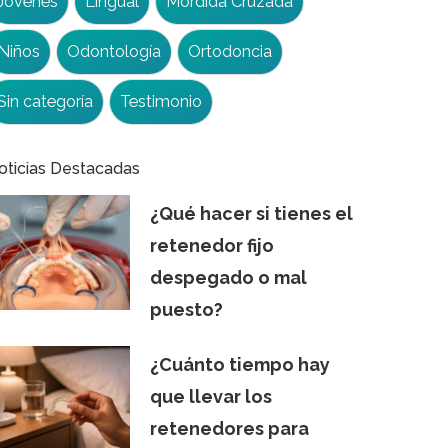
Jóvenes
Lingual
Mordida Cruzada
Niños
Odontología
Ortodoncia
Sin categoría
Testimonio
oticias Destacadas
¿Qué hacer si tienes el
retenedor fijo
despegado o mal
puesto?
¿Cuánto tiempo hay
que llevar los
retenedores para