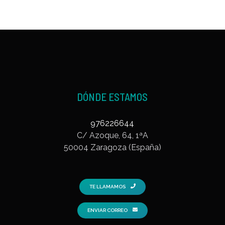
DÓNDE ESTAMOS
976226644
C/ Azoque, 64, 1ªA
50004 Zaragoza (España)
TE LLAMAMOS
ENVIAR CORREO