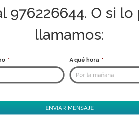
al
976226644
. O si lo
llamamos:
no
*
A qué hora
*