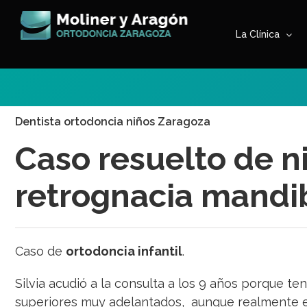
Saltar
al
La Clínica
contenido
Dentista ortodoncia niños Zaragoza
Caso resuelto de n
retrognacia mandi
Caso de
ortodoncia infantil
.
Silvia acudió a la consulta a los 9 años porque tení
superiores muy adelantados, aunque realmente 