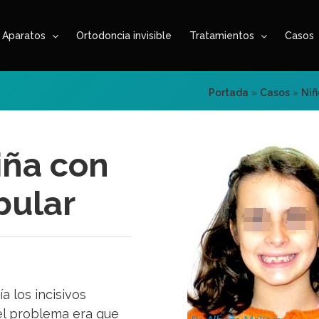
Aparatos
Ortodoncia invisible
Tratamientos
Casos
Portada
»
Casos
»
Niñ
iña con
bular
a los incisivos
el problema era que