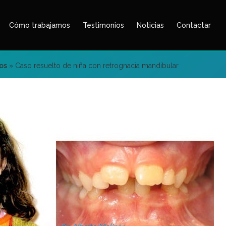
Cómo trabajamos
Testimonios
Noticias
Contactar
os
»
Caso resuelto de niña con retrognacia mandibular