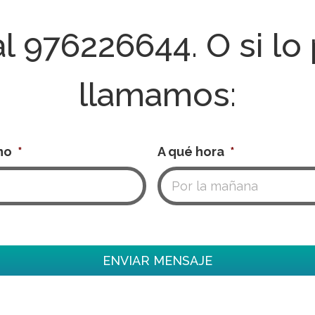
al
976226644
. O si lo
llamamos:
no
*
A qué hora
*