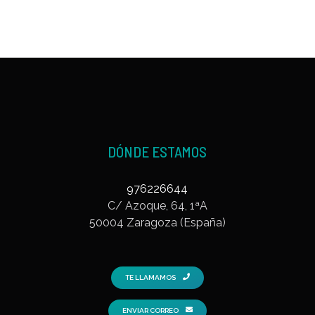
DÓNDE ESTAMOS
976226644
C/ Azoque, 64, 1ªA
50004 Zaragoza (España)
TE LLAMAMOS
ENVIAR CORREO